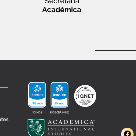
Secretaría
Académica
atos