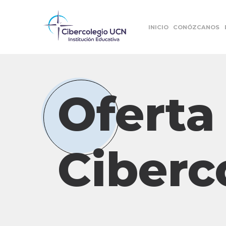
INICIO
CONÓZCANOS
Oferta
Ciberc