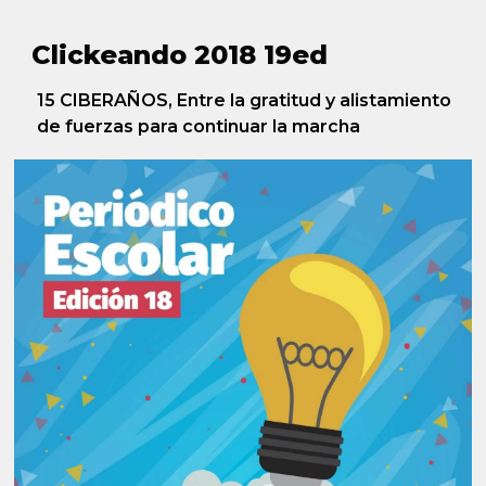
Clickeando 2018 19ed
15 CIBERAÑOS, Entre la gratitud y alistamiento
de fuerzas para continuar la marcha