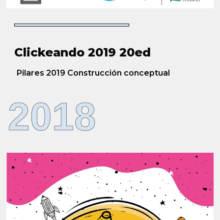
Clickeando 2019 20ed
Pilares 2019 Construcción conceptual
2018