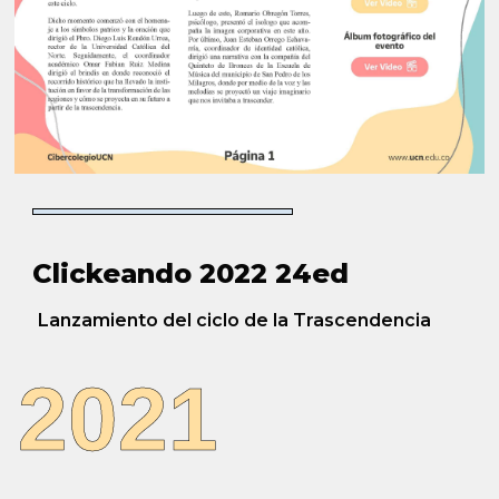
Clickeando 2022 24ed
Lanzamiento del ciclo de la Trascendencia
2021