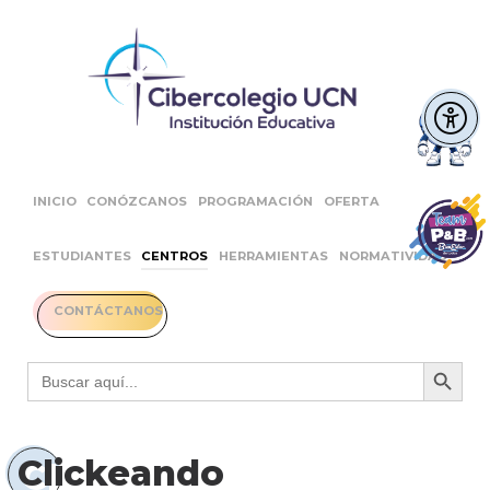
INICIO
CONÓZCANOS
PROGRAMACIÓN
OFERTA
ESTUDIANTES
CENTROS
HERRAMIENTAS
NORMATIVIDAD
CONTÁCTANOS
Botón 
Buscar:
Clickeando