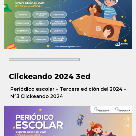
Clickeando 2024 3ed
Periódico escolar – Tercera edición del 2024 –
N°3 Clickeando 2024