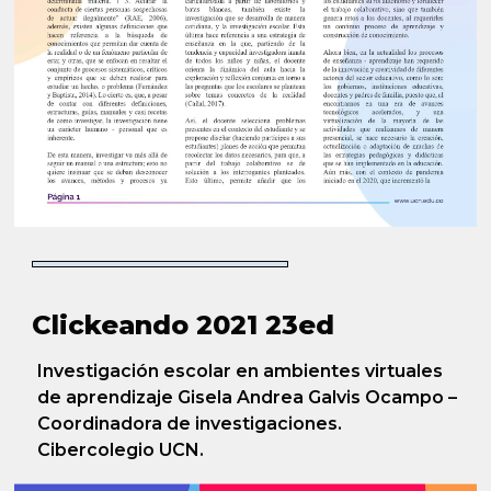
Clickeando 2021 23ed
Investigación escolar en ambientes virtuales
de aprendizaje Gisela Andrea Galvis Ocampo –
Coordinadora de investigaciones.
Cibercolegio UCN.