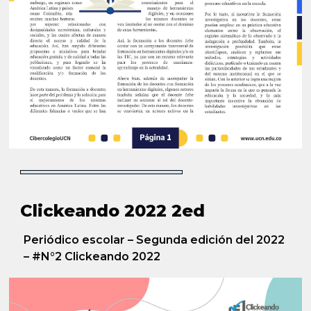
Clickeando 2022 2ed
Periódico escolar – Segunda edición del 2022
– #N°2 Clickeando 2022