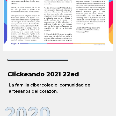
Clickeando 2021 22ed
La familia cibercolegio: comunidad de
artesanos del corazón.
2020