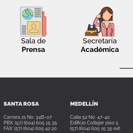
Sala de
Secretaría
Prensa
Académica
SANTA ROSA
MEDELLÍN
Carrera 21 No. 34B-07
Calle 52 No. 47-42
PBX: (57) (604) 605 15 35
Edificio Coltejer piso 5
FAX: (57) (604) 605 42 20
(57) (604) 605 15 35 ext.