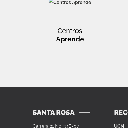
Centros
Aprende
SANTA ROSA
RE
Carrera 21 No. 34B-07
UCN