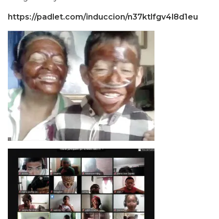
https://padlet.com/induccion/n37ktlfgv4l8d1eu