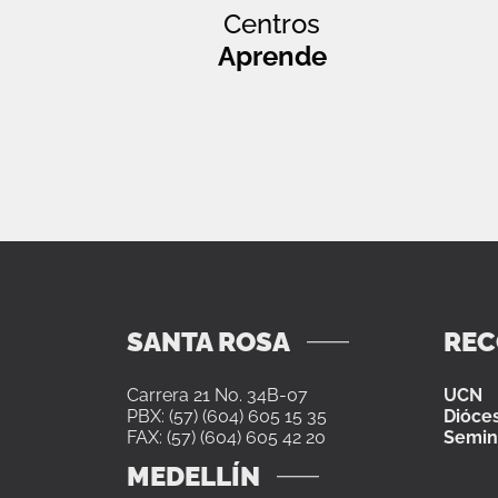
Centros
Aprende
SANTA ROSA
RE
Carrera 21 No. 34B-07
UCN
PBX: (57) (604) 605 15 35
Dióces
FAX: (57) (604) 605 42 20
Semin
MEDELLÍN