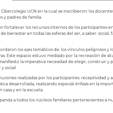
Cibercolegio UCN en la cual se inscribieron: los docentes
s y padres de familia.
ortalecer los recursos internos de los participantes en
e bienestar en todas las esferas del ser, a saber: social, fa
aron los ejes temáticos de: los vínculos peligrosos y l
vas. Este espacio estuvo mediado por la recreación de si
manifiesto la imperativa necesidad de elegir, construir y p
y social.
luciones realizadas por los participantes: receptividad y 
tica desarrollada, realizando especial énfasis en la impor
casa y en la escuela.
panda a todos los núcleos familiares pertenecientes a n