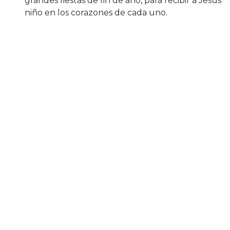
grandes fiestas de fin de año, para recibir a Jesús
niño en los corazones de cada uno.