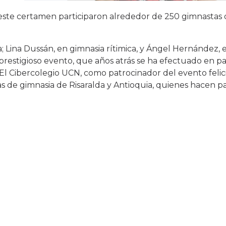
 este certamen participaron alrededor de 250 gimnastas 
a; Lina Dussán, en gimnasia rítimica, y Ángel Hernández, 
restigioso evento, que años atrás se ha efectuado en p
 El Cibercolegio UCN, como patrocinador del evento felici
as de gimnasia de Risaralda y Antioquia, quienes hacen p