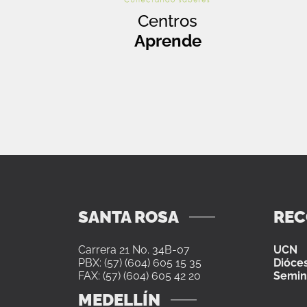
Centros
Aprende
SANTA ROSA
RE
Carrera 21 No. 34B-07
UCN
PBX: (57) (604) 605 15 35
Dióces
FAX: (57) (604) 605 42 20
Semin
MEDELLÍN