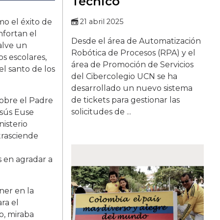
Técnico
mo el éxito de
21 abril 2025
nfortan el
Desde el área de Automatización
alve un
Robótica de Procesos (RPA) y el
s escolares,
área de Promoción de Servicios
el santo de los
del Cibercolegio UCN se ha
desarrollado un nuevo sistema
de tickets para gestionar las
sobre el Padre
solicitudes de ...
esús Euse
isterio
trasciende
 en agradar a
ner en la
ra el
o, miraba