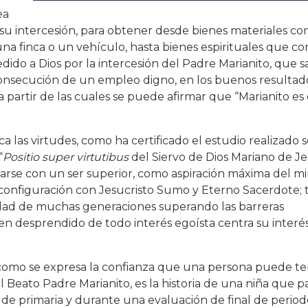
ea
su intercesión, para obtener desde bienes materiales co
una finca o un vehículo, hasta bienes espirituales que co
ido a Dios por la intercesión del Padre Marianito, que s
onsecución de un empleo digno, en los buenos resultado
partir de las cuales se puede afirmar que “Marianito es 
a las virtudes, como ha certificado el estudio realizado 
“
Positio super virtutibus
del Siervo de Dios Mariano de J
arse con un ser superior, como aspiración máxima del min
u configuración con Jesucristo Sumo y Eterno Sacerdote; 
idad de muchas generaciones superando las barreras
 desprendido de todo interés egoísta centra su interés
 como se expresa la confianza que una persona puede te
l Beato Padre Marianito, es la historia de una niña que pa
de primaria y durante una evaluación de final de period