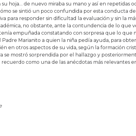
 hoja… de nuevo miraba su mano y así en repetidas oca
 cómo se sintió un poco confundida por esta conducta de
va para responder sin dificultad la evaluación y sin la m
adémica, no obstante, ante la contundencia de lo que ve
ue tenía empuñada constatando con sorpresa que lo que m
 Padre Marianito a quien la niña pedía ayuda, para obt
 en otros aspectos de su vida, según la formación crist
ra se mostró sorprendida por el hallazgo y posteriormen
e recuerdo como una de las anécdotas más relevantes en 
e