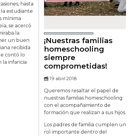
siones, hasta
 la estudiante
ás mínima
ía, se acercó
iraba la
¡Nuestras familias
ener un buen
iana recibida
homeschooling
te contó lo
siempre
la infancia
comprometidas!
19 abril 2018
Queremos resaltar el papel de
nuestras familias homeschooling
con el acompañamiento de
formación que realizan a sus hijos.
Los padres de familia cumplen un
rol importante dentro del