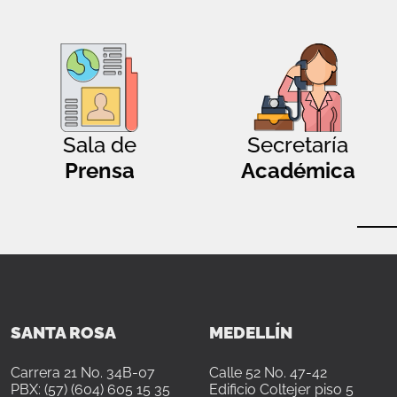
Sala de
Secretaría
Prensa
Académica
SANTA ROSA
MEDELLÍN
Carrera 21 No. 34B-07
Calle 52 No. 47-42
PBX: (57) (604) 605 15 35
Edificio Coltejer piso 5