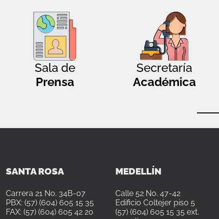
Sala de
Secretaría
Prensa
Académica
SANTA ROSA
MEDELLÍN
Carrera 21 No. 34B-07
Calle 52 No. 47-42
PBX: (57) (604) 605 15 35
Edificio Coltejer piso 5
FAX: (57) (604) 605 42 20
(57) (604) 605 15 35 ext.