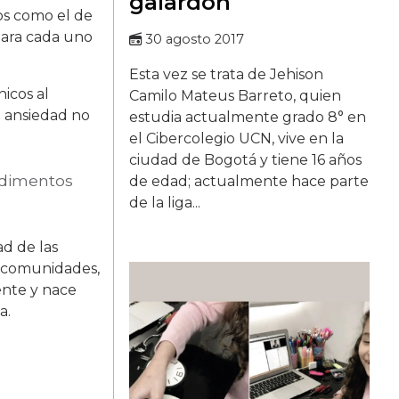
galardón
os como el de
para cada uno
30 agosto 2017
Esta vez se trata de Jehison
hicos al
Camilo Mateus Barreto, quien
e ansiedad no
estudia actualmente grado 8° en
el Cibercolegio UCN, vive en la
ciudad de Bogotá y tiene 16 años
edimentos
de edad; actualmente hace parte
de la liga...
ad de las
as comunidades,
ente y nace
a.