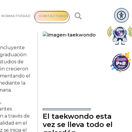
NORMATIVIDAD
CONTÁCTANOS
 Incluyente
e graduación
studios de
ón crecieron
rementando el
mediante la
aria.
,
antes
El taekwondo esta
n a través de
alidad en el
vez se lleva todo el
se inicia el