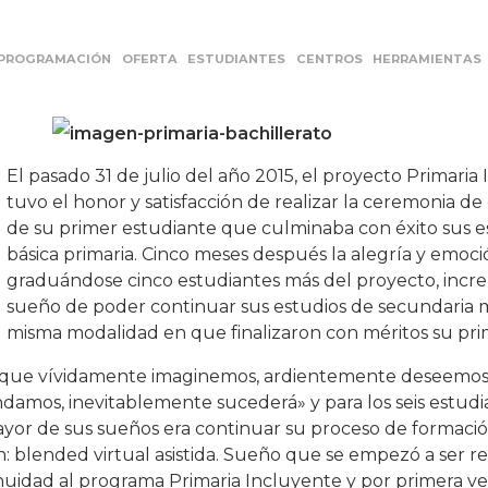
PROGRAMACIÓN
OFERTA
ESTUDIANTES
CENTROS
HERRAMIENTAS
El pasado 31 de julio del año 2015, el proyecto Primaria
tuvo el honor y satisfacción de realizar la ceremonia d
de su primer estudiante que culminaba con éxito sus e
básica primaria. Cinco meses después la alegría y emoci
graduándose cinco estudiantes más del proyecto, inc
sueño de poder continuar sus estudios de secundaria 
misma modalidad en que finalizaron con méritos su prim
lo que vívidamente imaginemos, ardientemente deseemos
mos, inevitablemente sucederá» y para los seis estudi
yor de sus sueños era continuar su proceso de formació
n: blended virtual asistida. Sueño que se empezó a ser re
uidad al programa Primaria Incluyente y por primera vez 