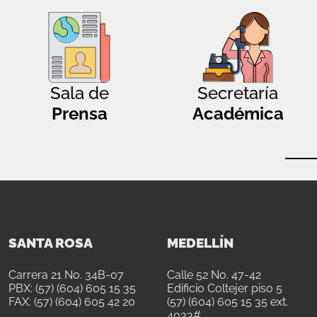
Sala de
Secretaría
Prensa
Académica
SANTA ROSA
MEDELLÍN
Carrera 21 No. 34B-07
Calle 52 No. 47-42
PBX: (57) (604) 605 15 35
Edificio Coltejer piso 5
FAX: (57) (604) 605 42 20
(57) (604) 605 15 35 ext.
4033#