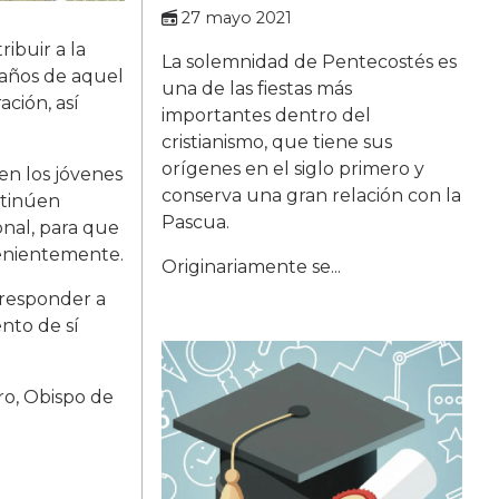
27 mayo 2021
ibuir a la
La solemnidad de Pentecostés es
 años de aquel
una de las fiestas más
ación, así
importantes dentro del
cristianismo, que tiene sus
orígenes en el siglo primero y
en los jóvenes
conserva una gran relación con la
ntinúen
Pascua.
nal, para que
venientemente.
Originariamente se...
s responder a
ento de sí
ro, Obispo de