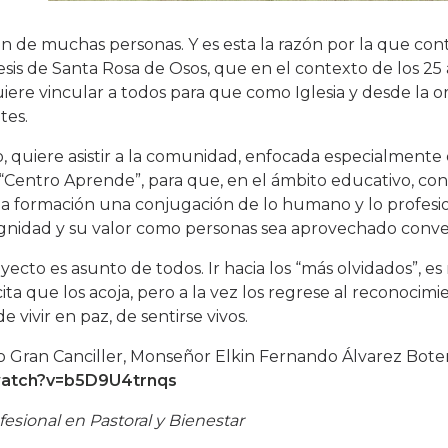
 de muchas personas. Y es esta la razón por la que contr
esis de Santa Rosa de Osos, que en el contexto de los 25
iere vincular a todos para que como Iglesia y desde la or
tes.
o, quiere asistir a la comunidad, enfocada especialmente 
 “Centro Aprende”, para que, en el ámbito educativo, co
la formación una conjugación de lo humano y lo profesio
dignidad y su valor como personas sea aprovechado con
oyecto es asunto de todos. Ir hacia los “más olvidados”, e
cita que los acoja, pero a la vez los regrese al reconocimi
vivir en paz, de sentirse vivos.
 Gran Canciller, Monseñor Elkin Fernando Álvarez Bote
watch?v=b5D9U4trnqs
sional en Pastoral y Bienestar