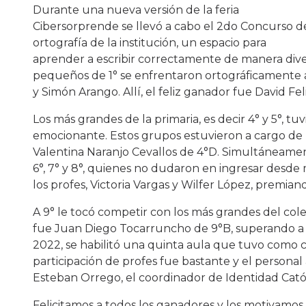
Durante una nueva versión de la feria
Cibersorprende se llevó a cabo el 2do Concurso d
ortografía de la institución, un espacio para
aprender a escribir correctamente de manera dive
pequeños de 1° se enfrentaron ortográficamente a
y Simón Arango. Allí, el feliz ganador fue David Fel
Los más grandes de la primaria, es decir 4° y 5°, 
emocionante. Estos grupos estuvieron a cargo de 
Valentina Naranjo Cevallos de 4°D. Simultáneament
6°, 7° y 8°, quienes no dudaron en ingresar desde
los profes, Victoria Vargas y Wilfer López, premia
A 9° le tocó competir con los más grandes del cole
fue Juan Diego Tocarruncho de 9°B, superando a l
2022, se habilitó una quinta aula que tuvo como c
participación de profes fue bastante y el personal 
Esteban Orrego, el coordinador de Identidad Catól
Felicitamos a todos los ganadores y los motivamos