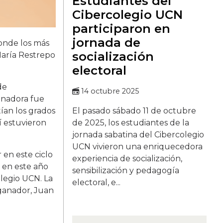
Estudiantes del
Cibercolegio UCN
participaron en
jornada de
donde los más
socialización
María Restrepo
electoral
de
14 octubre 2025
anadora fue
El pasado sábado 11 de octubre
ían los grados
de 2025, los estudiantes de la
í estuvieron
jornada sabatina del Cibercolegio
UCN vivieron una enriquecedora
 en este ciclo
experiencia de socialización,
 en este año
sensibilización y pedagogía
olegio UCN. La
electoral, e...
 ganador, Juan