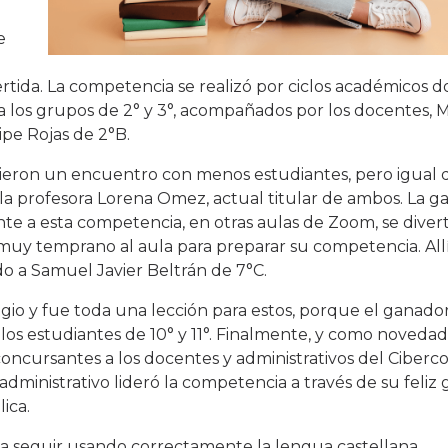
e
rtida. La competencia se realizó por ciclos académicos 
 los grupos de 2° y 3°, acompañados por los docentes, 
ipe Rojas de 2°B.
tuvieron un encuentro con menos estudiantes, pero igual 
la profesora Lorena Omez, actual titular de ambos. La g
e a esta competencia, en otras aulas de Zoom, se divert
 muy temprano al aula para preparar su competencia. All
ndo a Samuel Javier Beltrán de 7°C.
gio y fue toda una lección para estos, porque el ganador
os estudiantes de 10° y 11°. Finalmente, y como novedad
oncursantes a los docentes y administrativos del Ciberc
administrativo lideró la competencia a través de su feliz
ica.
 a seguir usando correctamente la lengua castellana.