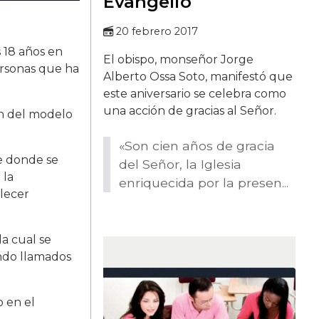
Evangelio
20 febrero 2017
 18 años en
El obispo, monseñor Jorge
ersonas que ha
Alberto Ossa Soto, manifestó que
este aniversario se celebra como
una acción de gracias al Señor.
ón del modelo
«Son cien años de gracia
de donde se
del Señor, la Iglesia
 la
enriquecida por la presen...
alecer
la cual se
ando llamados
o en el