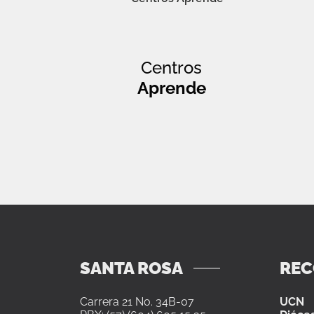
Centros
Aprende
SANTA ROSA
RE
Carrera 21 No. 34B-07
UCN