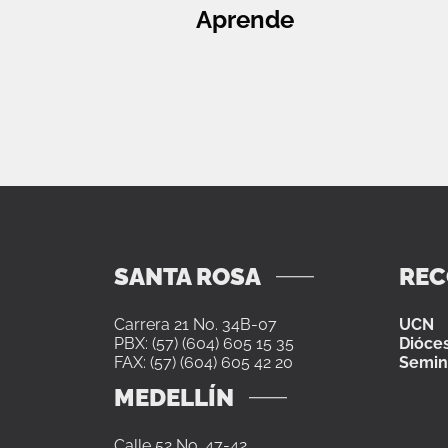
Aprende
SANTA ROSA
RE
Carrera 21 No. 34B-07
UCN
PBX: (57) (604) 605 15 35
Dióces
FAX: (57) (604) 605 42 20
Semin
MEDELLÍN
Calle 52 No. 47-42