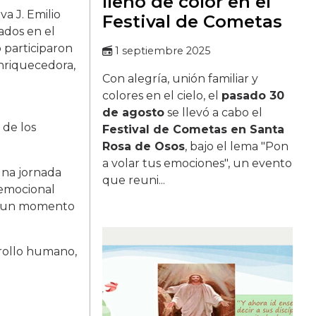
llenó de color en el
a J. Emilio
Festival de Cometas
ados en el
 participaron
1 septiembre 2025
enriquecedora,
Con alegría, unión familiar y
colores en el cielo, el
pasado 30
de agosto
se llevó a cabo el
de los
Festival de Cometas en Santa
Rosa de Osos
, bajo el lema "Pon
a volar tus emociones", un evento
una jornada
que reuni...
o emocional
con un momento
rrollo humano,