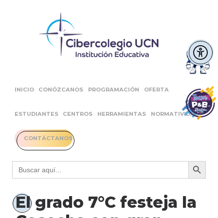
INICIO
CONÓZCANOS
PROGRAMACIÓN
OFERTA
ESTUDIANTES
CENTROS
HERRAMIENTAS
NORMATIVIDAD
CONTÁCTANOS
Botón 
Buscar:
El grado 7°C festeja la