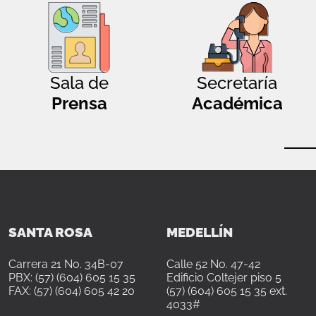
Sala de
Secretaría
Prensa
Académica
SANTA ROSA
MEDELLÍN
Carrera 21 No. 34B-07
Calle 52 No. 47-42
PBX: (57) (604) 605 15 35
Edificio Coltejer piso 5
FAX: (57) (604) 605 42 20
(57) (604) 605 15 35 ext.
4033#