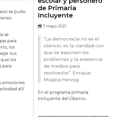
escolar y personero
de Primaria
acio se pudo
Incluyente
uienes
7 mayo 2021
da se
“La democracia no es el
ias para
silencio, es la claridad con
rto, los
que se exponen los
ejar sus
problemas y la existencia
 que los
de medios para
s para
resolverlos”. Enrique
Múgica Herzog
as emociones
tividad allí
En el programa primaria
incluyente del Ciberco...