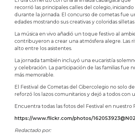
El día comenzó con una animada cabalgata que
recorrió las principales calles del colegio, inicia
durante la jornada. El concurso de cometas fue u
edades mostrando sus creativas y coloridas silletas
La música en vivo añadió un toque festivo al ambie
contribuyeron a crear una atmósfera alegre. Las 
alto entre los asistentes.
La jornada también incluyó una eucaristía solem
y celebración. La participación de las familias fue 
más memorable.
El Festival de Cometas del Cibercolegio no solo d
reforzó los lazos comunitarios y dejó a todos co
Encuentra todas las fotos del Festival en nuestro Fl
https://www.flickr.com/photos/162053923@N0
Redactado por: