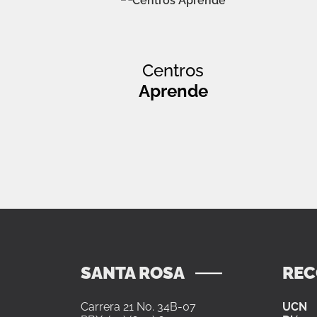
Centros
Aprende
SANTA ROSA
RE
Carrera 21 No. 34B-07
UCN