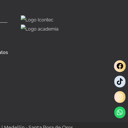
atos
s | Medellín - Santa Rosa de Osos