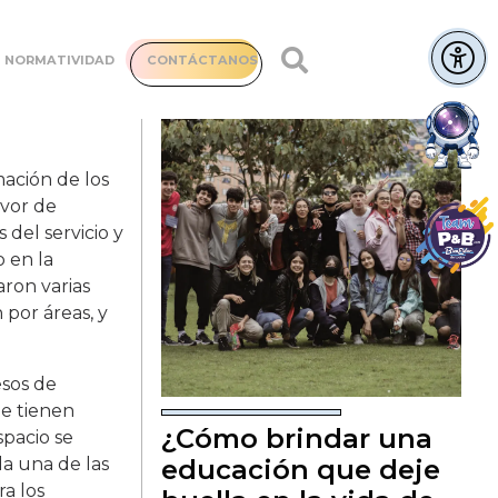
NORMATIVIDAD
CONTÁCTANOS
mación de los
avor de
del servicio y
 en la
aron varias
 por áreas, y
esos de
ue tienen
¿Cómo brindar una
spacio se
da una de las
educación que deje
a los