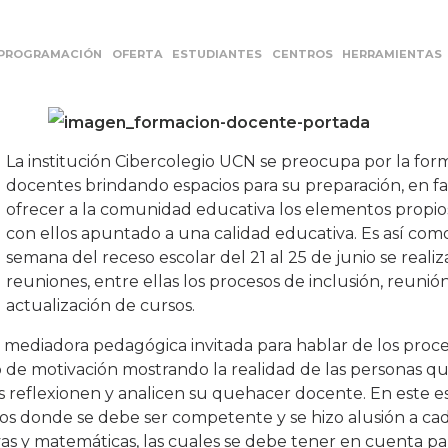
PROGRAMACIÓN
OFERTA
ESTUDIANTES
CENTROS
HERRAMIENTAS
La institución Cibercolegio UCN se preocupa por la for
docentes brindando espacios para su preparación, en f
ofrecer a la comunidad educativa los elementos propios 
con ellos apuntado a una calidad educativa. Es así como
semana del receso escolar del 21 al 25 de junio se realiz
reuniones, entre ellas los procesos de inclusión, reunión
actualización de cursos.
go, mediadora pedagógica invitada para hablar de los proc
o de motivación mostrando la realidad de las personas q
 reflexionen y analicen su quehacer docente. En este e
os donde se debe ser competente y se hizo alusión a ca
as y matemáticas, las cuales se debe tener en cuenta par