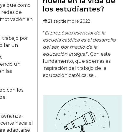
huella en la vida de
) ya que como
los estudiantes?
, redes de
a motivación en
21 septiembre 2022
“
El propósito esencial de la
 trabajo por
escuela católica es el desarrollo
ollar un
del ser, por medio de la
educación integral
”. Con este
.
fundamento, que además es
denció un
inspiración del trabajo de la
n las
educación católica, se ...
do con los
 de
enseñanza-
cente hacia el
ara adaptarse