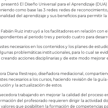
e presentó El Diseño Universal para el Aprendizaje (DUA
teniendo como base las 3 redes: redes de reconocimiento
onalidad del aprendizaje y sus beneficios para permitir l
ián Ruiz instruyó a los facilitadores en relación con el
spondientes al periodo tres y periodo cuatro para desarr
ustes necesarios en los contenidos y los planes de estudio
algunas problemáticas institucionales, para lo cual se evi
creando acciones disciplinarias y de este modo mejorar e
ñora Diana Restrepo, diseñadora mediacional, compartien
stes necesarios a los cursos, haciendo revisión de la guía
ución y la actualización de estos.
cedora trabajando en mejorar la calidad del proceso 
mación del profesorado requieren dirigir la actividad do
y valores que posibiliten la formación de competencias p