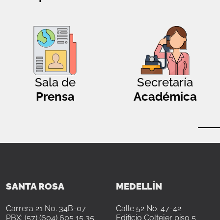
Sala de
Secretaría
Prensa
Académica
SANTA ROSA
MEDELLÍN
Carrera 21 No. 34B-07
Calle 52 No. 47-42
PBX: (57) (604) 605 15 35
Edificio Coltejer piso 5