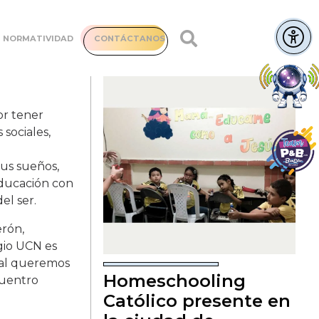
NORMATIVIDAD
CONTÁCTANOS
or tener
sociales,
us sueños,
ducación con
el ser.
erón,
gio UCN es
ual queremos
Homeschooling
cuentro
Católico presente en