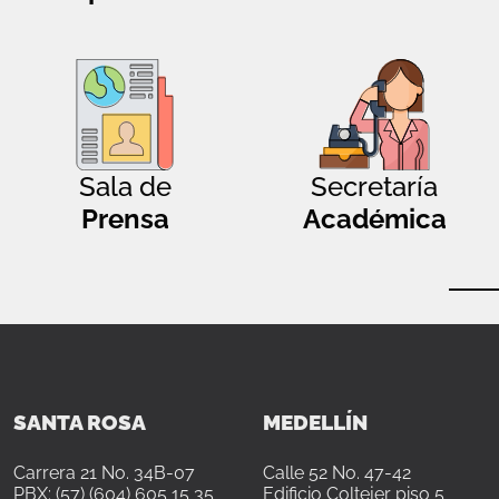
Sala de
Secretaría
Prensa
Académica
SANTA ROSA
MEDELLÍN
Carrera 21 No. 34B-07
Calle 52 No. 47-42
PBX: (57) (604) 605 15 35
Edificio Coltejer piso 5