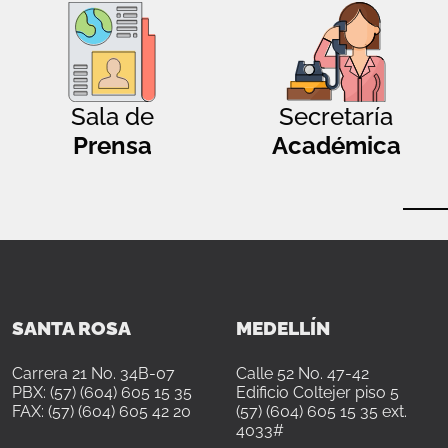
Sala de
Secretaría
Prensa
Académica
SANTA ROSA
MEDELLÍN
Carrera 21 No. 34B-07
Calle 52 No. 47-42
PBX: (57) (604) 605 15 35
Edificio Coltejer piso 5
FAX: (57) (604) 605 42 20
(57) (604) 605 15 35 ext.
4033#