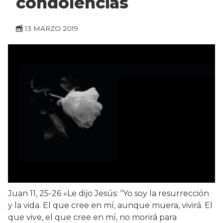
condolencias
13 MARZO 2019
Juan 11, 25-26 «Le dijo Jesús: “Yo soy la resurrección
y la vida. El que cree en mí, aunque muera, vivirá. El
que vive, el que cree en mí, no morirá para