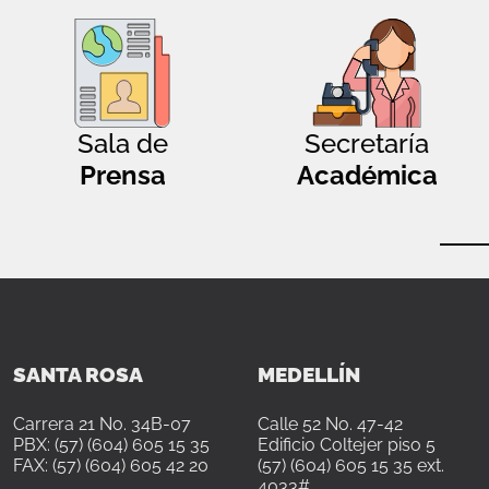
Sala de
Secretaría
Prensa
Académica
SANTA ROSA
MEDELLÍN
Carrera 21 No. 34B-07
Calle 52 No. 47-42
PBX: (57) (604) 605 15 35
Edificio Coltejer piso 5
FAX: (57) (604) 605 42 20
(57) (604) 605 15 35 ext.
4033#