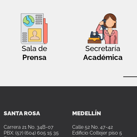
Sala de
Secretaría
Prensa
Académica
SANTA ROSA
MEDELLÍN
Carrera 21 No. 34B-07
Calle 52 No. 47-42
PBX: (57) (604) 605 15 35
Edificio Coltejer piso 5