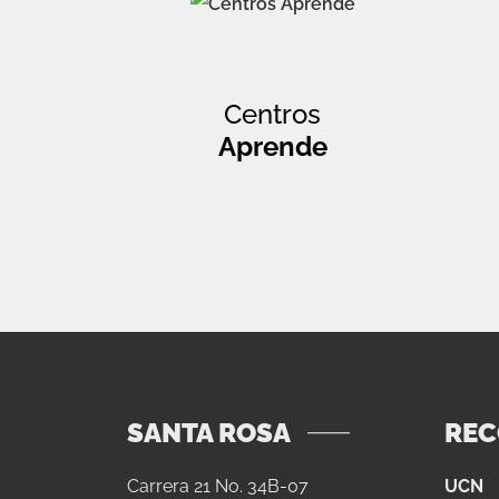
Centros
Aprende
SANTA ROSA
RE
Carrera 21 No. 34B-07
UCN