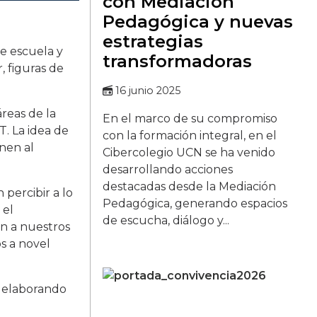
con Mediación
Pedagógica y nuevas
estrategias
de escuela y
transformadoras
, figuras de
16 junio 2025
reas de la
En el marco de su compromiso
T. La idea de
con la formación integral, en el
enen al
Cibercolegio UCN se ha venido
desarrollando acciones
destacadas desde la Mediación
 percibir a lo
Pedagógica, generando espacios
 el
de escucha, diálogo y...
an a nuestros
os a novel
, elaborando