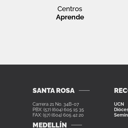
Centros
Aprende
SANTA ROSA
RE
Carrera 21 No. 34B-07
UCN
PBX: (57) (604) 605 15 35
Dióces
FAX: (57) (604) 605 42 20
Semin
MEDELLÍN