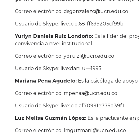
Correo electrónico: dsgonzalezc@ucn.edu.co
Usuario de Skype: live:.cid.681ff699203cf99b
Yurlyn Daniela Ruiz Londoño:
Es la líder del pro
convivencia a nivel institucional.
Correo electrónico: ydruizl@ucn.edu.co
Usuario de Skype: live:danilu—1995
Mariana Peña Agudelo:
Es la psicóloga de apoyo p
Correo electrónico: mpenaa@ucn.edu.co
Usuario de Skype: live:.cid.af70991e775d39f1
Luz Melisa Guzmán López:
Es la practicante en 
Correo electrónico: lmguzmanl@ucn.edu.co