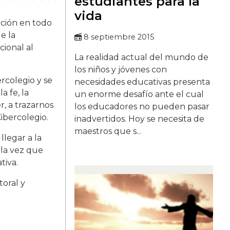
estudiantes para la
vida
ación en todo
e la
8 septiembre 2015
cional al
La realidad actual del mundo de
los niños y jóvenes con
rcolegio y se
necesidades educativas presenta
a fe, la
un enorme desafío ante el cual
r, a trazarnos
los educadores no pueden pasar
ibercolegio.
inadvertidos. Hoy se necesita de
maestros que s...
llegar a la
 la vez que
tiva.
toral y