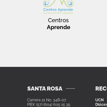
Centros
Aprende
SANTA ROSA
RE
Carrera 21 No. 34B-07
UCN
PBX: (57) (604) 605 15 35
Dióces