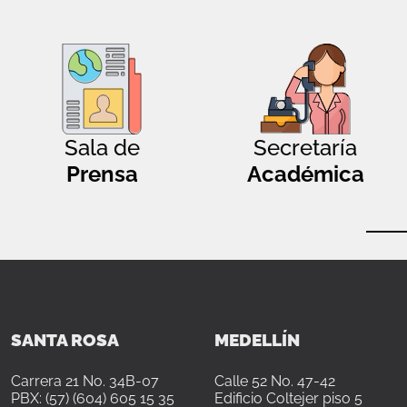
Sala de
Secretaría
Prensa
Académica
SANTA ROSA
MEDELLÍN
Carrera 21 No. 34B-07
Calle 52 No. 47-42
PBX: (57) (604) 605 15 35
Edificio Coltejer piso 5