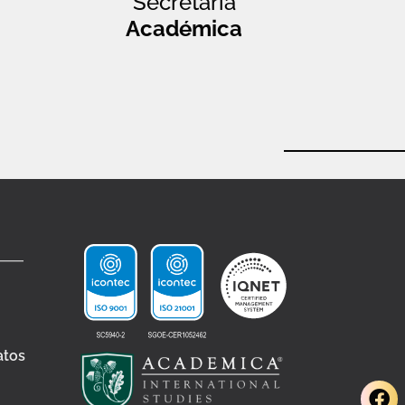
Secretaría
Académica
atos