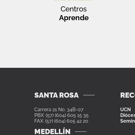
Centros
Aprende
SANTA ROSA
RE
Carrera 21 No. 34B-07
UCN
PBX: (57) (604) 605 15 35
Dióces
FAX: (57) (604) 605 42 20
Semin
MEDELLÍN