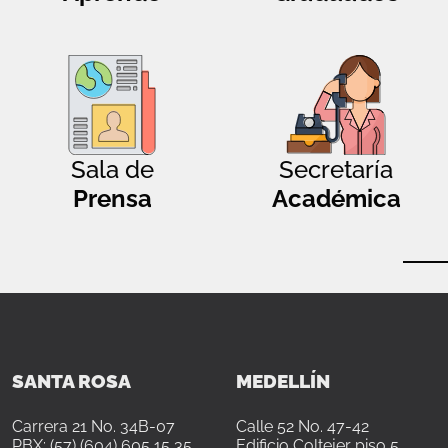
Sala de
Secretaría
Prensa
Académica
SANTA ROSA
MEDELLÍN
Carrera 21 No. 34B-07
Calle 52 No. 47-42
PBX: (57) (604) 605 15 35
Edificio Coltejer piso 5