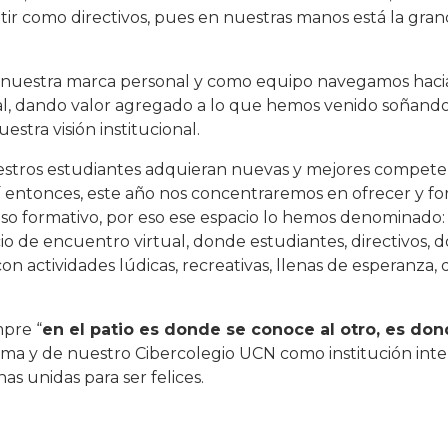
ntir como directivos, pues en nuestras manos está la gra
ra nuestra marca personal y como equipo navegamos haci
nal, dando valor agregado a lo que hemos venido soñando
tra visión institucional.
stros estudiantes adquieran nuevas y mejores competen
í entonces, este año nos concentraremos en ofrecer y fo
so formativo, por eso ese espacio lo hemos denominado: 
cio de encuentro virtual, donde estudiantes, directivos, 
con actividades lúdicas, recreativas, llenas de esperanza,
mpre “
en el patio es donde se conoce al otro, es don
ama y de nuestro Cibercolegio UCN como institución inte
nas unidas para ser felices.