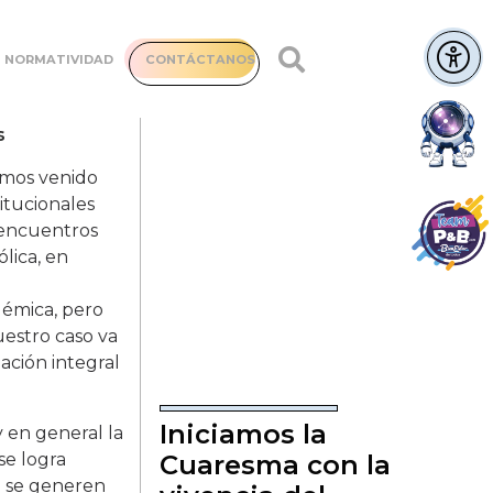
NORMATIVIDAD
CONTÁCTANOS
emos venido
titucionales
 encuentros
lica, en
démica, pero
uestro caso va
mación integral
Iniciamos la
 en general la
se logra
Cuaresma con la
e se generen