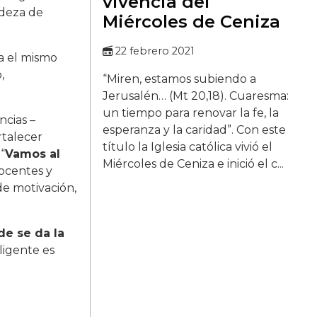
vivencia del
ndeza de
Miércoles de Ceniza
22 febrero 2021
a el mismo
,
“Miren, estamos subiendo a
Jerusalén… (Mt 20,18). Cuaresma:
un tiempo para renovar la fe, la
cias –
esperanza y la caridad”. Con este
rtalecer
título la Iglesia católica vivió el
“
Vamos al
Miércoles de Ceniza e inició el c...
docentes y
 de motivación,
de se da la
ligente es