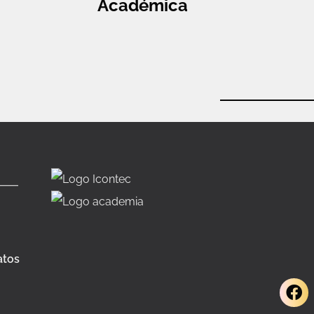
Académica
atos