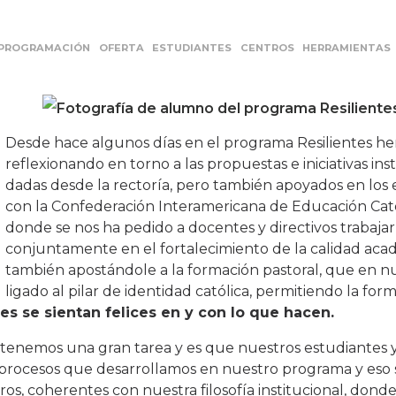
PROGRAMACIÓN
OFERTA
ESTUDIANTES
CENTROS
HERRAMIENTAS
Desde hace algunos días en el programa Resilientes h
reflexionando en torno a las propuestas e iniciativas ins
dadas desde la rectoría, pero también apoyados en los
con la Confederación Interamericana de Educación Cató
donde se nos ha pedido a docentes y directivos trabajar
conjuntamente en el fortalecimiento de la calidad aca
también apostándole a la formación pastoral, que en n
ligado al pilar de identidad católica, permitiendo la for
s se sientan felices en y con lo que hacen.
 tenemos una gran tarea y es que nuestros estudiantes y
 procesos que desarrollamos en nuestro programa y eso 
os, coherentes con nuestra filosofía institucional, dond