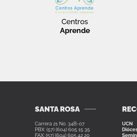
Centros
Aprende
SANTA ROSA
RE
Carrera 21 No. 34B-07
UCN
PBX: (57) (604) 605 15 35
Dióces
FAX: (57) (604) 605 42 20
Semin