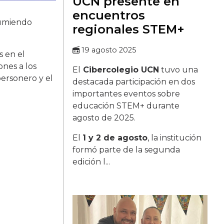
UCN presente en
encuentros
sumiendo
regionales STEM+
19 agosto 2025
s en el
ones a los
El
Cibercolegio UCN
tuvo una
personero y el
destacada participación en dos
importantes eventos sobre
educación STEM+ durante
agosto de 2025.
El
1 y 2 de agosto
, la institución
formó parte de la segunda
edición l...