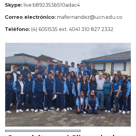
Skype:
live:b892353b510adac4
Correo electrónico:
mafernandez@ucn.edu.co
Teléfono:
(4) 6051535 ext. 4041 310 827 2332