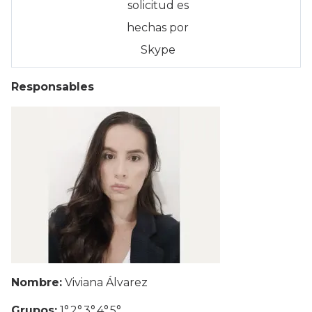
solicitud es
hechas por
Skype
Responsables
Nombre:
Viviana Álvarez
Grupos:
1°,2°,3°,4°,5°