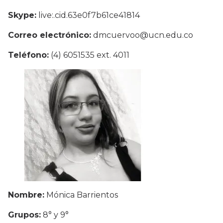
Skype:
live:.cid.63e0f7b61ce41814
Correo electrónico:
dmcuervoo@ucn.edu.co
Teléfono:
(4) 6051535 ext. 4011
Nombre:
Mónica Barrientos
Grupos:
8° y 9°