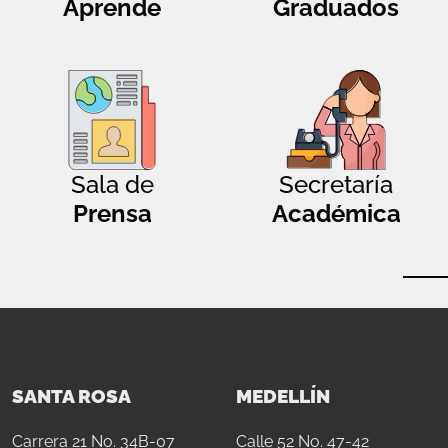
Aprende
Graduados
Sala de
Secretaría
Prensa
Académica
SANTA ROSA
MEDELLÍN
Carrera 21 No. 34B-07
Calle 52 No. 47-42