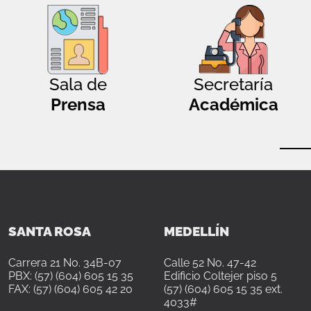
Sala de
Secretaría
Prensa
Académica
SANTA ROSA
MEDELLÍN
Carrera 21 No. 34B-07
Calle 52 No. 47-42
PBX: (57) (604) 605 15 35
Edificio Coltejer piso 5
FAX: (57) (604) 605 42 20
(57) (604) 605 15 35 ext.
4033#