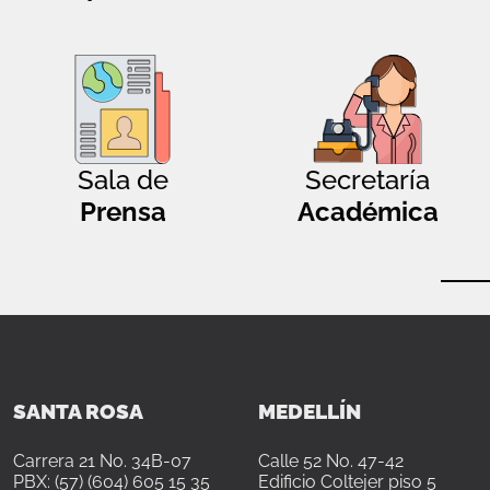
Sala de
Secretaría
Prensa
Académica
SANTA ROSA
MEDELLÍN
Carrera 21 No. 34B-07
Calle 52 No. 47-42
PBX: (57) (604) 605 15 35
Edificio Coltejer piso 5