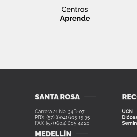
Centros
Aprende
SANTA ROSA
RE
Carrera 21 No. 34B-07
UCN
PBX: (57) (604) 605 15 35
Dióces
FAX: (57) (604) 605 42 20
Semin
MEDELLÍN