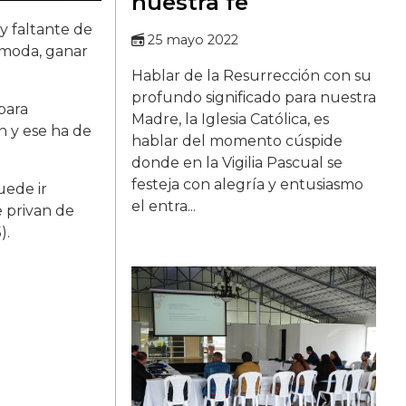
nuestra fe
y faltante de
25 mayo 2022
a moda, ganar
Hablar de la Resurrección con su
profundo significado para nuestra
para
Madre, la Iglesia Católica, es
n y ese ha de
hablar del momento cúspide
donde en la Vigilia Pascual se
festeja con alegría y entusiasmo
uede ir
el entra...
e privan de
).