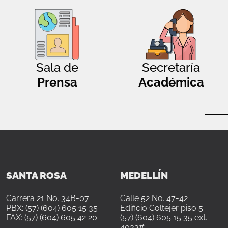
Sala de
Secretaría
Prensa
Académica
SANTA ROSA
MEDELLÍN
Carrera 21 No. 34B-07
Calle 52 No. 47-42
PBX: (57) (604) 605 15 35
Edificio Coltejer piso 5
FAX: (57) (604) 605 42 20
(57) (604) 605 15 35 ext.
4033#