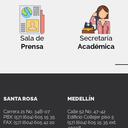
Sala de
Secretaría
Prensa
Académica
SANTA ROSA
MEDELLÍN
Carrera 21 No. 34B-07
Calle 52 No. 47-42
PBX: (57) (604) 605 15 35
Edificio Coltejer piso 5
FAX: (57) (604) 605 42 20
(57) (604) 605 15 35 ext.
4033#