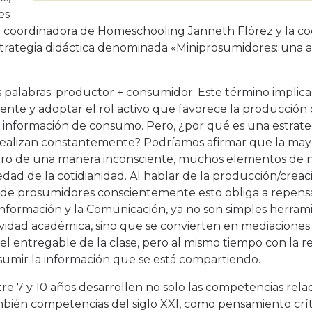
es
 la coordinadora de Homeschooling Janneth Flórez y la c
estrategia didáctica denominada «Miniprosumidores: una 
palabras: productor + consumidor. Este término implica
ente y adoptar el rol activo que favorece la producció
a información de consumo. Pero, ¿por qué es una estrate
s realizan constantemente? Podríamos afirmar que la may
pero de una manera inconsciente, muchos elementos de 
edad de la cotidianidad. Al hablar de la producción/creac
l de prosumidores conscientemente esto obliga a repensa
Información y la Comunicación, ya no son simples herram
ividad académica, sino que se convierten en mediaciones 
l entregable de la clase, pero al mismo tiempo con la r
sumir la información que se está compartiendo.
re 7 y 10 años desarrollen no solo las competencias rel
ambién competencias del siglo XXI, como pensamiento crít