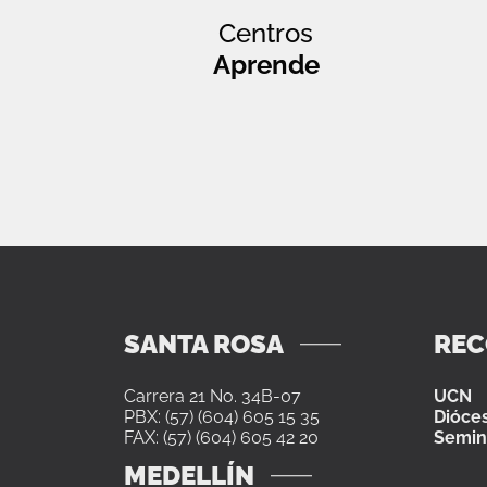
Centros
Aprende
SANTA ROSA
RE
Carrera 21 No. 34B-07
UCN
PBX: (57) (604) 605 15 35
Dióces
FAX: (57) (604) 605 42 20
Semin
MEDELLÍN