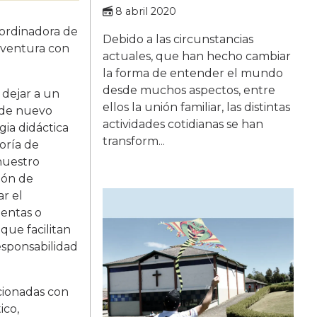
8 abril 2020
oordinadora de
Debido a las circunstancias
aventura con
actuales, que han hecho cambiar
la forma de entender el mundo
desde muchos aspectos, entre
 dejar a un
ellos la unión familiar, las distintas
n de nuevo
actividades cotidianas se han
gia didáctica
transform...
oría de
nuestro
ión de
r el
ientas o
que facilitan
esponsabilidad
acionadas con
ico,