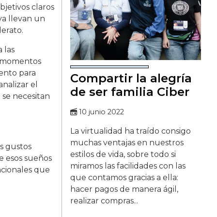
jetivos claros
ya llevan un
erato.
 las
os momentos
rento para
Compartir la alegría
nalizar el
de ser familia Ciber
 se necesitan
10 junio 2022
La virtualidad ha traído consigo
muchas ventajas en nuestros
os gustos
estilos de vida, sobre todo si
te esos sueños
miramos las facilidades con las
acionales que
que contamos gracias a ella:
hacer pagos de manera ágil,
realizar compras...