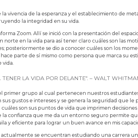
 la vivencia de la esperanza y el establecimiento de met
yendo la integridad en su vida.
taforma Zoom. Allí se inició con la presentación del espaci
 norte en la vida para así tener claro cuáles son las mot
s; posteriormente se dio a conocer cuáles son los mome
hace parte de sí mismo como persona que marca su estil
 vida.
 TENER LA VIDA POR DELANTE". – WALT WHITMA
s el primer grupo al cual pertenecen nuestros estudiante
 sus gustos e intereses y se genera la seguridad que le 
r cuáles son sus puntos de vida que imprimen decisiones 
ue la confianza que me da un entorno seguro permite q
la y eficiente para lograr un buen avance en mis capaci
 actualmente se encuentran estudiando una carrera univ