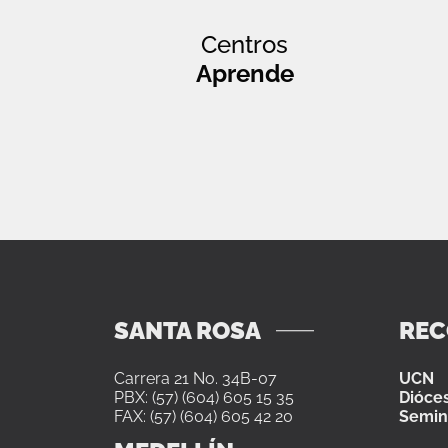
Centros
Aprende
SANTA ROSA
RE
Carrera 21 No. 34B-07
UCN
PBX: (57) (604) 605 15 35
Dióces
FAX: (57) (604) 605 42 20
Semin