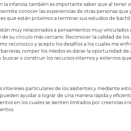
a infancia; también es importante saber que al tener ob
permite conocer las experiencias de otras personas que 
es que están próximos a terminar sus estudios de bachill
están muy relacionados a pensamientos muy vinculados a
so de su círculo más cercano. Reconocer la calidad de l
cómo reconozco y acepto los desafíos a los cuales me enf
s barreras, romper los miedos es darse la oportunidad de a
 buscar o construir los recursos internos y externos que
 intereses particulares de los asistentes y mediante est
es pueden ayudar a lograr de una manera rápida y eficien
os en los cuales se sienten limitados por creencias irr
entos.