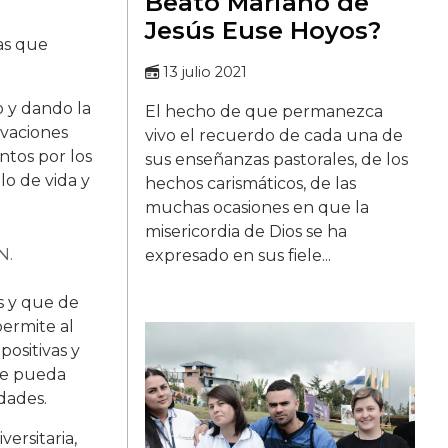
Beato Mariano de
Jesús Euse Hoyos?
as que
13 julio 2021
o y dando la
El hecho de que permanezca
ivaciones
vivo el recuerdo de cada una de
ntos por los
sus enseñanzas pastorales, de los
o de vida y
hechos carismáticos, de las
muchas ocasiones en que la
misericordia de Dios se ha
N.
expresado en sus fiele...
s y que de
permite al
positivas y
ue pueda
dades.
ersitaria,