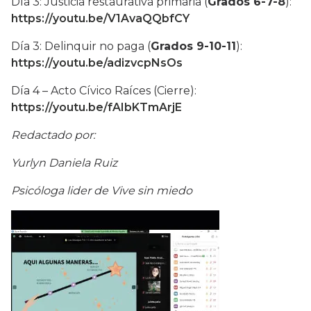
Día 3: Justicia restaurativa primaria (
Grados 6-7-8
):
https://youtu.be/V1AvaQQbfCY
Día 3: Delinquir no paga (
Grados 9-10-11
):
https://youtu.be/adizvcpNsOs
Día 4 – Acto Cívico Raíces (Cierre):
https://youtu.be/fAIbKTmArjE
Redactado por:
Yurlyn Daniela Ruiz
Psicóloga lider de Vive sin miedo